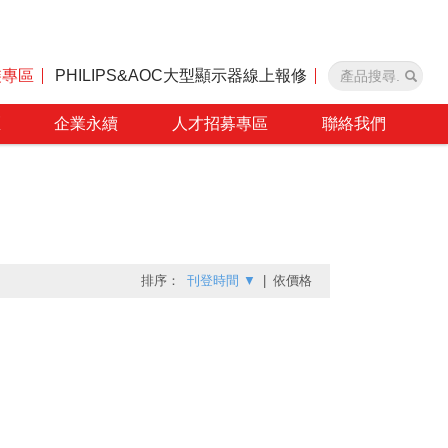
裝專區
PHILIPS&AOC大型顯示器線上報修
區
企業永續
人才招募專區
聯絡我們
排序：
刊登時間
▼
|
依價格