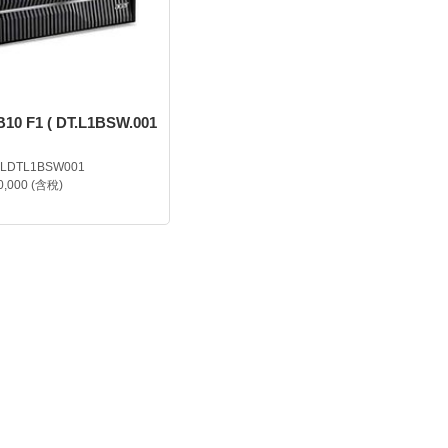
B10 F1 ( DT.L1BSW.001
LDTL1BSW001
0,000 (含稅)