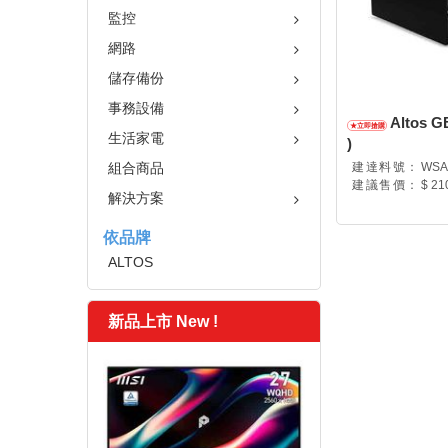
監控
網路
儲存備份
事務設備
Altos G
生活家電
)
組合商品
建達料號：
WSA
建議售價：
$ 21
解決方案
依品牌
ALTOS
新品上市 New !