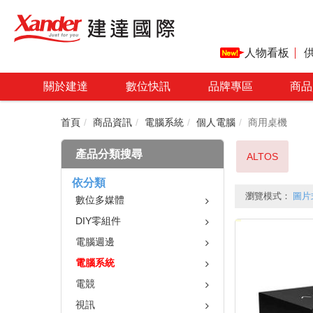
人物看板
關於建達
數位快訊
品牌專區
商品
首頁
商品資訊
電腦系統
個人電腦
商用桌機
產品分類搜尋
ALTOS
依分類
瀏覽模式：
圖片
數位多媒體
DIY零組件
電腦週邊
電腦系統
電競
視訊