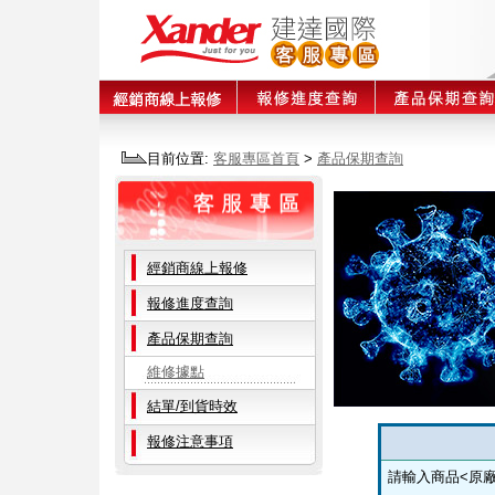
目前位置:
客服專區首頁
>
產品保期查詢
經銷商線上報修
報修進度查詢
產品保期查詢
維修據點
結單/到貨時效
報修注意事項
請輸入商品<原廠