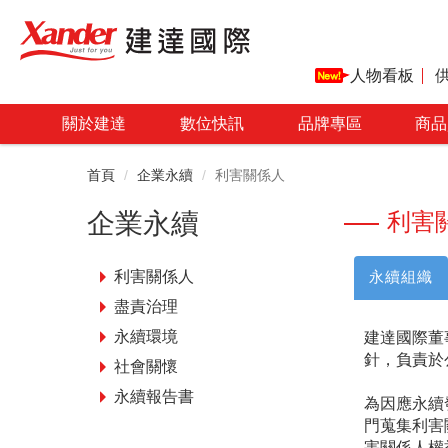
人物看板
關於建達
數位快訊
品牌專區
商品
首頁
企業永續
利害關係人
企業永續
利害
永續組織
利害關係人
盡責治理
建達國際董
永續環境
針，負責於
社會關懷
永續報告書
為因應永續
門蒐集利害
害關係人權