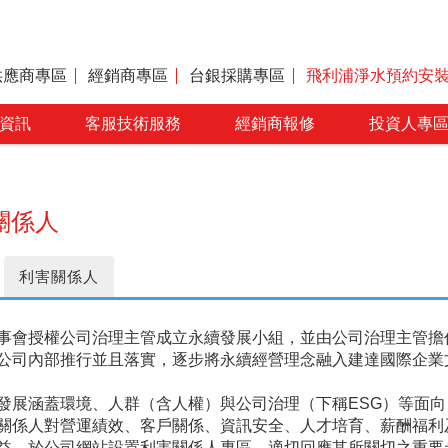
供應商專區
經銷商專區
台銀採購專區
飛利浦淨水預約安
資訊
客服技術服務
經銷商報修
投資人專
關係人
利害關係人
事會授權公司治理主管成立永續發展小組，並由公司治理主管擔
公司內部推行並且落實，逐步將永續經營理念融入建達國際企業
發展涵蓋環境、人群（含人權）與公司治理（下稱ESG）等面向
關係人對營運績效、客戶關係、資訊安全、人才培育、薪酬福利
益，於公司網站設置利害關係人專區，適切回應其所關切之重要