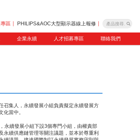
裝專區
PHILIPS&AOC大型顯示器線上報修
區
企業永續
人才招募專區
聯絡我們
任召集人，永續發展小組負責擬定永續發展方
文化當中。
，永續發展小組下設3個專門小組，由權責部
及永續供應鏈管理等關注議題，並本於尊重利
永續議題。建達國際制訂永續發展實務守則與