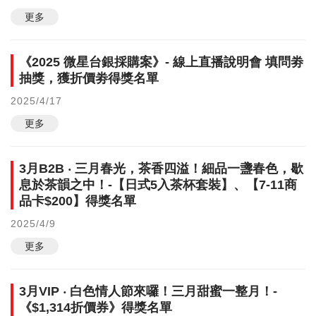
更多
《2025 微星台銀採購案》- 線上直播說明會 填問劵
抽獎，獲折價劵得獎名單
2025/4/17
更多
3月B2B ‧ 三月春光，茶香四溢！細品一盞春色，歇
息於茶韻之中！-【日式5入茶杯套裝】、【7-11商
品卡$200】得獎名單
2025/4/9
更多
3月VIP ‧ 白色情人節來囉！三月甜蜜一整月！-
《$1,314折價券》得獎名單