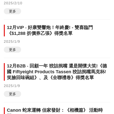
2025/2/10
更多
12月VIP ‧ 好康雙響炮！年終慶! - 雙喜臨門
《$1,288 折價券乙張》得獎名單
2025/1/9
更多
12月B2B ‧ 回顧一年 狡詰抿嘴 還是開懷大笑!《德
國 Fiftyeight Products Tassen 狡詰抿嘴馬克杯/
笑臉回味碗組》、及《全聯禮卷》得獎名單
2025/1/9
更多
Canon 蛇來運轉 佳家發財：《相機篇》 活動時