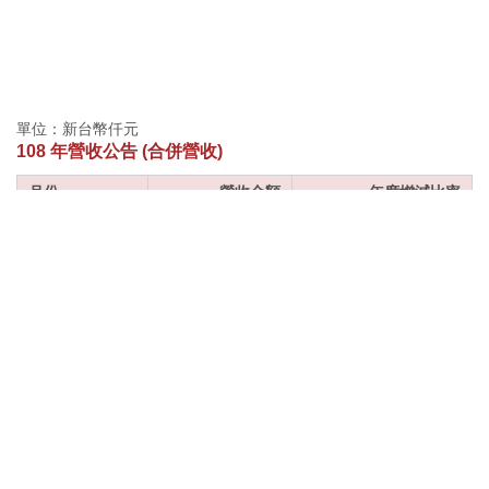
單位：新台幣仟元
108 年營收公告 (合併營收)
月份
營收金額
年度增減比率
一月
668,363
-4.39
二月
466,792
-25.9
三月
541,839
-14.83
四月
584,994
12.6
五月
594,783
-3.72
六月
608,622
4.52
七月
639,912
1.77
八月
716,283
4.95