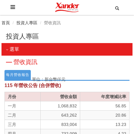
首頁
投資人專區
營收資訊
投資人專區
選單
營收資訊
每月營收報告
單位：新台幣仟元
115 年營收公告 (合併營收)
月份
營收金額
年度增減比率
一月
1,068,832
56.85
二月
643,262
20.86
三月
833,004
13.23
四月
732,009
4.22