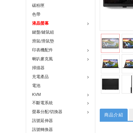
碳粉匣
色帶
液晶螢幕
鍵盤/鍵鼠組
滑鼠/滑鼠墊
印表機配件
喇叭麥克風
掃描器
充電產品
電池
KVM
不斷電系統
螢幕分配/切換器
商品介紹
訊號延伸器
訊號轉換器