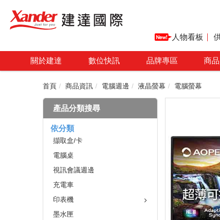
人物看板
關於建達
數位快訊
品牌專區
商品
首頁
商品資訊
電腦週邊
液晶螢幕
電腦螢幕
產品分類搜尋
依分類
擷取盒/卡
電腦桌
視訊會議週邊
充電車
印表機
墨水匣