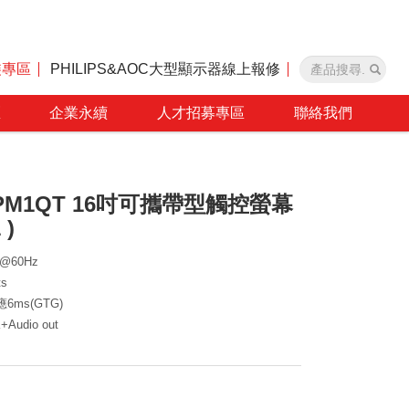
裝專區
PHILIPS&AOC大型顯示器線上報修
區
企業永續
人才招募專區
聯絡我們
16PM1QT 16吋可攜帶型觸控螢幕
 )
0 @60Hz
ts
反應6ms(GTG)
+Audio out