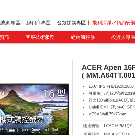
供應商專區
經銷商專區
台銀採購專區
飛利浦淨水預約安
資訊
客服技術服務
經銷商報修
投資人專
ACER Apen 
( MM.A64TT.001
15.6" IPS FHD1920x108
可視角(H/V)170/亮度220ni
對比100million:1(ACM)/
1miniHDMI+2Type-C+SPK
VESA Wall 75x75mm
建達料號：
LCAC16PM1QT
原廠型號：
MM.A64TT.001